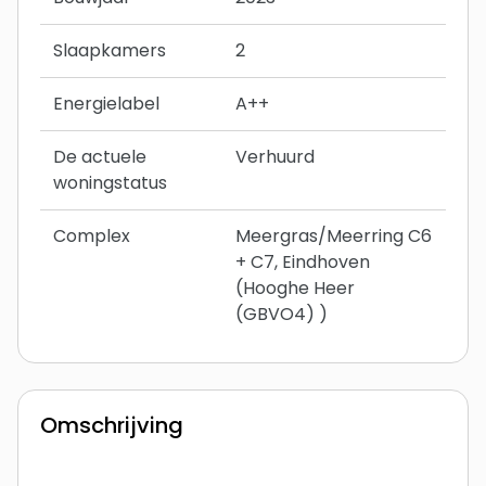
Slaapkamers
2
Energielabel
A++
De actuele
Verhuurd
woningstatus
Complex
Meergras/Meerring C6
+ C7, Eindhoven
(Hooghe Heer
(GBVO4) )
Omschrijving