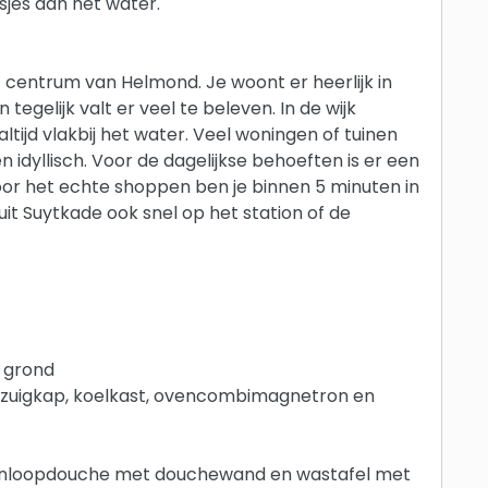
asjes aan het water.
t centrum van Helmond. Je woont er heerlijk in
gelijk valt er veel te beleven. In de wijk
ltijd vlakbij het water. Veel woningen of tuinen
idyllisch. Voor de dagelijkse behoeften is er een
oor het echte shoppen ben je binnen 5 minuten in
it Suytkade ook snel op het station of de
 grond
fzuigkap, koelkast, ovencombimagnetron en
inloopdouche met douchewand en wastafel met