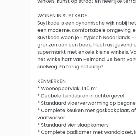
winkels, kunst op straat en heerlijke terr
WONEN IN SUYTKADE
Suytkade is een dynamische wijk nabij he
een moderne, comfortabele omgeving, en te
Suytkade woon je - typisch Nederlands - a
grenzen aan een beek. Heel rustgevend en 
supermarkt met enkele kleine winkels. V
het winkelhart van Helmond. Je bent vanu
snelweg. En terug natuurlijk!
KENMERKEN
* Woonoppervlak: 140 m²
* Dubbele tuindeuren in achtergevel
* Standaard vloerverwarming op begane
* Complete keuken met gaskookplaat, a
vaatwasser
* Standaard vier slaapkamers
* Complete badkamer met wandcloset, 