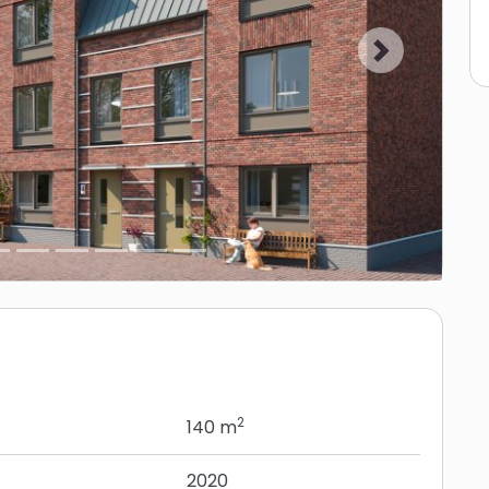
Volgende
2
140 m
2020